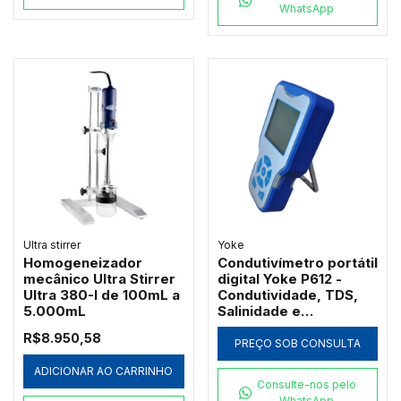
WhatsApp
Ultra stirrer
Yoke
Homogeneizador
Condutivímetro portátil
mecânico Ultra Stirrer
digital Yoke P612 -
Ultra 380-I de 100mL a
Condutividade, TDS,
5.000mL
Salinidade e
Resistividade
R$8.950,58
PREÇO SOB CONSULTA
ADICIONAR AO CARRINHO
Consulte-nos pelo
WhatsApp