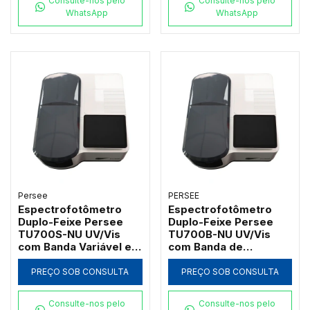
Consulte-nos pelo
Consulte-nos pelo
WhatsApp
WhatsApp
Persee
PERSEE
Espectrofotômetro
Espectrofotômetro
Duplo-Feixe Persee
Duplo-Feixe Persee
TU700S-NU UV/Vis
TU700B-NU UV/Vis
com Banda Variável e
com Banda de
Software UVWin (190 a
Passagem 2nm e
1100nm)
Software UVWin (190 a
PREÇO SOB CONSULTA
PREÇO SOB CONSULTA
1100nm)
Consulte-nos pelo
Consulte-nos pelo