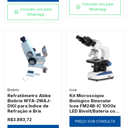
Consulte-nos pelo
Consulte-nos pelo
WhatsApp
WhatsApp
Biobrix
Icoe
Refratômetro Abbe
Kit Microscópio
Biobrix WYA-2WAJ-
Biológico Binocular
DIGI para Índice de
Icoe FM24B-IC 1000x
Refração e Brix
LED Bivolt/Bateria com
Ótica Acromática
R$3.883,72
PREÇO SOB CONSULTA