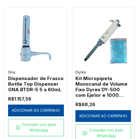
Gna
Dyrex
Dispensador de Frasco
Kit Micropipeta
Bottle Top Dispenser
Monocanal de Volume
GNA BTDR-5 5 a 60mL
Fixo Dyrex DY-500
com Ejetor e 1000
R$1.157,56
Ponteiras Azuis
R$68,26
Redplast 500µL
ADICIONAR AO CARRINHO
ADICIONAR AO CARRINHO
Consulte-nos pelo
WhatsApp
Consulte-nos pelo
WhatsApp