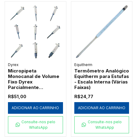
Dyrex
Equitherm
Micropipeta
Termômetro Analógico
Monocanal de Volume
Equitherm para Estufas
Fixo Dyrex
- Escala Interna (Várias
Parcialmente
Faixas)
Autoclavável
R$51,00
R$24,77
ADICIONAR AO CARRINHO
ADICIONAR AO CARRINHO
Consulte-nos pelo
Consulte-nos pelo
WhatsApp
WhatsApp