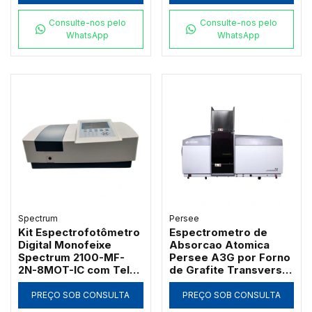
Software PC
Consulte-nos pelo
Consulte-nos pelo
WhatsApp
WhatsApp
Spectrum
Persee
Kit Espectrofotômetro
Espectrometro de
Digital Monofeixe
Absorcao Atomica
Spectrum 2100-MF-
Persee A3G por Forno
2N-8MOT-IC com Tela
de Grafite Transversal
de 7" Banda 2nm 21
com Correcao D2 e SR
CFR e Carrossel 8
PREÇO SOB CONSULTA
PREÇO SOB CONSULTA
Posições