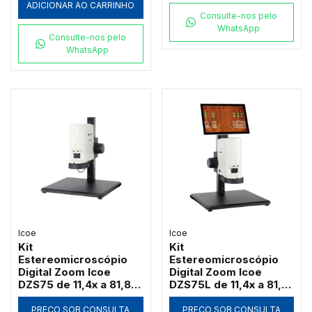
ADICIONAR AO CARRINHO
Consulte-nos pelo
WhatsApp
Consulte-nos pelo
WhatsApp
Icoe
Icoe
Kit
Kit
Estereomicroscópio
Estereomicroscópio
Digital Zoom Icoe
Digital Zoom Icoe
DZS75 de 11,4x a 81,8x
DZS75L de 11,4x a 81,8x
Câmera 4MP Anel LED
Tela Touch 10" 4MP
HDMI Wi-Fi (Sem Tela)
Anel LED HDMI Wi-Fi
PREÇO SOB CONSULTA
PREÇO SOB CONSULTA