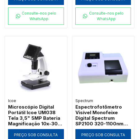
Consulte-nos pelo
Consulte-nos pelo
WhatsApp
WhatsApp
Icoe
Spectrum
Microscópio Digital
Espectrofotômetro
Portátil Icoe UM038
Visível Monofeixe
Tela 3,5" 5MP Bateria
Digital Spectrum
Magnificação 10x-300x
SP2100 320-1100nm
e Iluminação LED
com Suporte 4
Cubetas de 50mm e
PREÇO SOB CONSULTA
PREÇO SOB CONSULTA