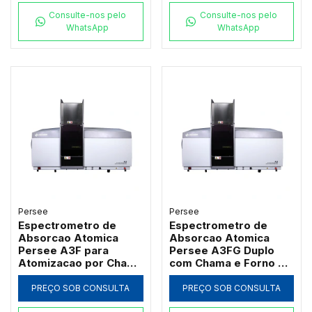
Consulte-nos pelo
Consulte-nos pelo
WhatsApp
WhatsApp
Persee
Persee
Espectrometro de
Espectrometro de
Absorcao Atomica
Absorcao Atomica
Persee A3F para
Persee A3FG Duplo
Atomizacao por Chama
com Chama e Forno de
com Queimador de
Grafite Transversal
Titanio
PREÇO SOB CONSULTA
PREÇO SOB CONSULTA