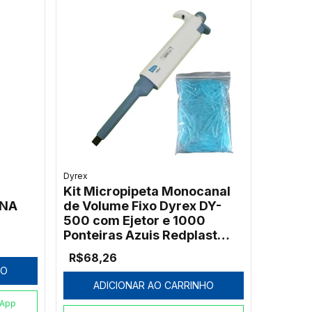
Dyrex
Kit Micropipeta Monocanal
GNA
de Volume Fixo Dyrex DY-
500 com Ejetor e 1000
Ponteiras Azuis Redplast
500µL
R$68,26
HO
ADICIONAR AO CARRINHO
sApp