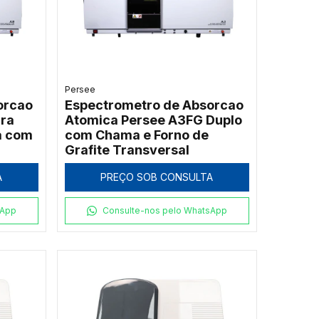
Persee
orcao
Espectrometro de Absorcao
ra
Atomica Persee A3FG Duplo
a com
com Chama e Forno de
Grafite Transversal
A
PREÇO SOB CONSULTA
sApp
Consulte-nos pelo WhatsApp