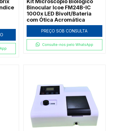
brix
Kit Microscópio Biológico
ndice
Binocular Icoe FM24B-IC
1000x LED Bivolt/Bateria
com Ótica Acromática
PREÇO SOB CONSULTA
HO
Consulte-nos pelo WhatsApp
sApp