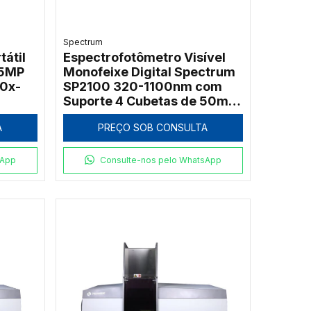
Spectrum
tátil
Espectrofotômetro Visível
 5MP
Monofeixe Digital Spectrum
10x-
SP2100 320-1100nm com
Suporte 4 Cubetas de 50mm
e Software PC
A
PREÇO SOB CONSULTA
sApp
Consulte-nos pelo WhatsApp