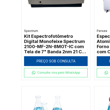
Spectrum
Persee
Kit Espectrofotômetro
Espec
Digital Monofeixe Spectrum
Atomi
2100-MF-2N-8MOT-IC com
Forno
Tela de 7" Banda 2nm 21 CFR
com C
e Carrossel 8 Posições
PREÇO SOB CONSULTA
Consulte-nos pelo WhatsApp