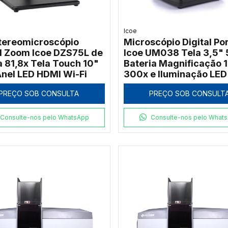
Icoe
stereomicroscópio
Microscópio Digital Por
al Zoom Icoe DZS75L de
Icoe UM038 Tela 3,5"
a 81,8x Tela Touch 10"
Bateria Magnificação 
nel LED HDMI Wi-Fi
300x e Iluminação LED
PREÇO SOB CONSULTA
PREÇO SOB CONSULT
Consulte-nos pelo WhatsApp
Consulte-nos pelo What