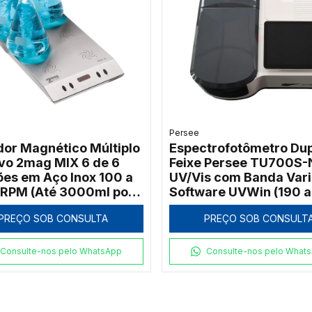
Persee
dor Magnético Múltiplo
Espectrofotômetro Dup
ivo 2mag MIX 6 de 6
Feixe Persee TU700S-
ões em Aço Inox 100 a
UV/Vis com Banda Vari
RPM (Até 3000ml por
Software UVWin (190 a
)
1100nm)
PREÇO SOB CONSULTA
PREÇO SOB CONSULT
Consulte-nos pelo WhatsApp
Consulte-nos pelo What