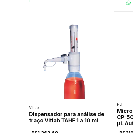
Htl
Vitlab
Micro
Dispensador para análise de
CP-50
traço Vitlab TAHF 1 a 10 ml
µL Au