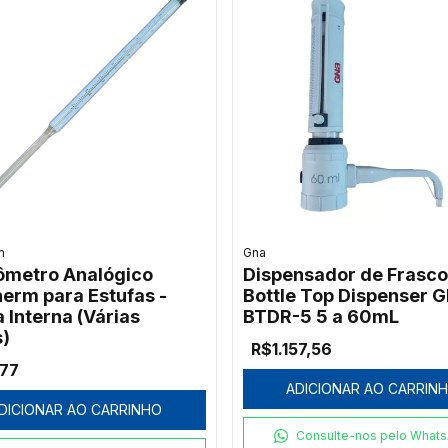
m
Gna
metro Analógico
Dispensador de Frasco
herm para Estufas -
Bottle Top Dispenser 
 Interna (Várias
BTDR-5 5 a 60mL
s)
R$1.157,56
,77
ADICIONAR AO CARRIN
DICIONAR AO CARRINHO
Consulte-nos pelo What