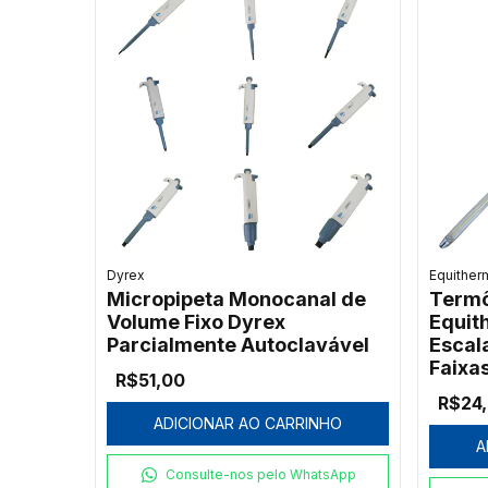
Dyrex
Equither
Micropipeta Monocanal de
Termô
Volume Fixo Dyrex
Equit
Parcialmente Autoclavável
Escala
Faixa
R$51,00
R$24
ADICIONAR AO CARRINHO
A
Consulte-nos pelo WhatsApp