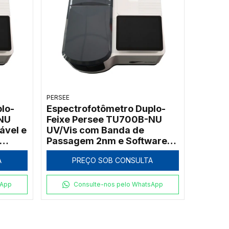
PERSEE
lo-
Espectrofotômetro Duplo-
NU
Feixe Persee TU700B-NU
ável e
UV/Vis com Banda de
Passagem 2nm e Software
UVWin (190 a 1100nm)
A
PREÇO SOB CONSULTA
sApp
Consulte-nos pelo WhatsApp