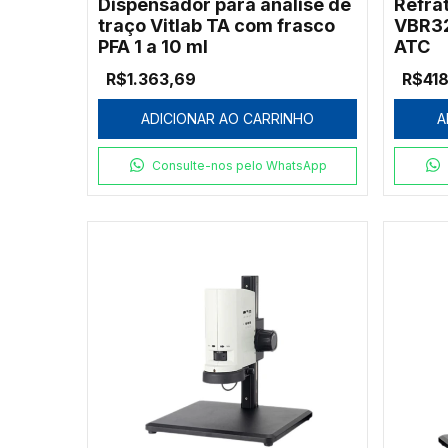
Dispensador para análise de
Refra
traço Vitlab TA com frasco
VBR32
PFA 1 a 10 ml
ATC
R$1.363,69
R$418
ADICIONAR AO CARRINHO
A
Consulte-nos pelo WhatsApp