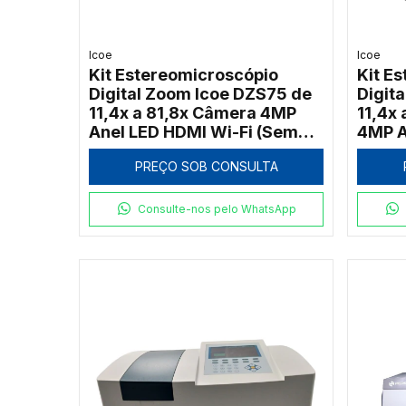
Icoe
Icoe
Kit Estereomicroscópio
Kit E
Digital Zoom Icoe DZS75 de
Digit
11,4x a 81,8x Câmera 4MP
11,4x 
Anel LED HDMI Wi-Fi (Sem
4MP A
Tela)
PREÇO SOB CONSULTA
Consulte-nos pelo WhatsApp