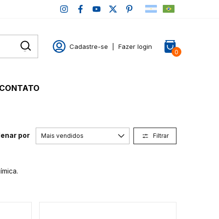
Cadastre-se
|
Fazer login
0
CONTATO
enar por
Filtrar
ímica.