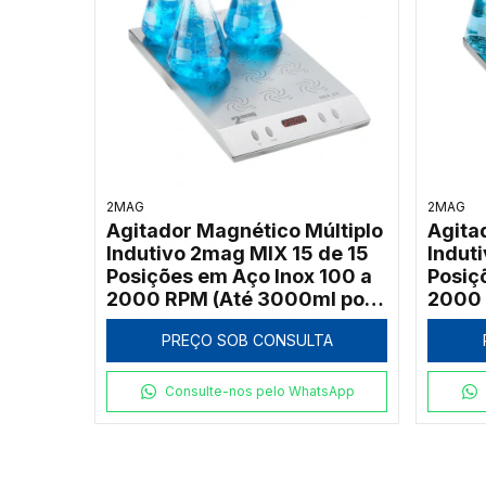
2MAG
2MAG
Agitador Magnético Múltiplo
Agita
Indutivo 2mag MIX 15 de 15
Indut
Posições em Aço Inox 100 a
Posiç
2000 RPM (Até 3000ml por
2000 
Ponto)
Ponto
PREÇO SOB CONSULTA
Consulte-nos pelo WhatsApp