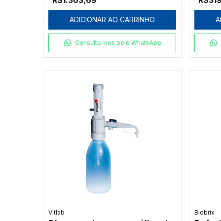
R$1.363,69
R$31
ADICIONAR AO CARRINHO
A
Consulte-nos pelo WhatsApp
Vitlab
Biobrix