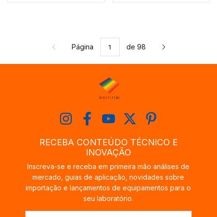
Página
de 98
RECEBA CONTEÚDO TÉCNICO E
INOVAÇÃO
Inscreva-se e receba em primeira mão análises de
mercado, guias de aplicação, novidades sobre
importação e lançamentos de equipamentos para o
seu laboratório.