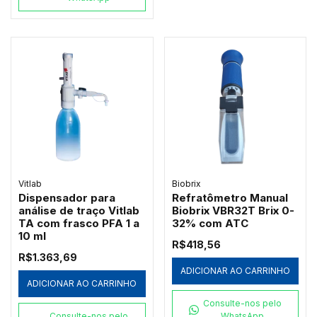
Vitlab
Biobrix
Dispensador para
Refratômetro Manual
análise de traço Vitlab
Biobrix VBR32T Brix 0-
TA com frasco PFA 1 a
32% com ATC
10 ml
R$418,56
R$1.363,69
ADICIONAR AO CARRINHO
ADICIONAR AO CARRINHO
Consulte-nos pelo
Consulte-nos pelo
WhatsApp