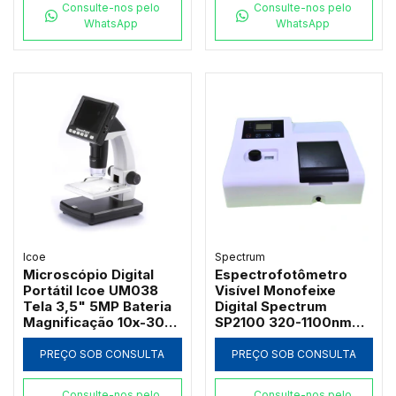
Consulte-nos pelo
Consulte-nos pelo
WhatsApp
WhatsApp
Icoe
Spectrum
Microscópio Digital
Espectrofotômetro
Portátil Icoe UM038
Visível Monofeixe
Tela 3,5" 5MP Bateria
Digital Spectrum
Magnificação 10x-300x
SP2100 320-1100nm
e Iluminação LED
com Suporte 4
Cubetas de 50mm e
PREÇO SOB CONSULTA
PREÇO SOB CONSULTA
Software PC
Consulte-nos pelo
Consulte-nos pelo