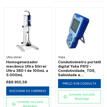
Ultra stirrer
Yoke
Homogeneizador
Condutivímetro portátil
mecânico Ultra Stirrer
digital Yoke P612 -
Ultra 380-I de 100mL a
Condutividade, TDS,
5.000mL
Salinidade e
Resistividade
R$8.950,58
PREÇO SOB CONSULTA
ADICIONAR AO CARRINHO
Consulte-nos pelo
WhatsApp
Consulte-nos pelo
WhatsApp