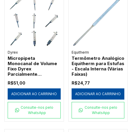
Dyrex
Equitherm
Micropipeta
Termômetro Analógico
Monocanal de Volume
Equitherm para Estufas
Fixo Dyrex
- Escala Interna (Várias
Parcialmente
Faixas)
Autoclavável
R$51,00
R$24,77
ADICIONAR AO CARRINHO
ADICIONAR AO CARRINHO
Consulte-nos pelo
Consulte-nos pelo
WhatsApp
WhatsApp