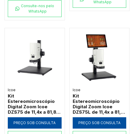
WhatsApp
Consulte-nos pelo
WhatsApp
Icoe
Icoe
Kit
Kit
Estereomicroscópio
Estereomicroscópio
Digital Zoom Icoe
Digital Zoom Icoe
DZS75 de 11,4x a 81,8x
DZS75L de 11,4x a 81,8x
Câmera 4MP Anel LED
Tela Touch 10" 4MP
HDMI Wi-Fi (Sem Tela)
Anel LED HDMI Wi-Fi
PREÇO SOB CONSULTA
PREÇO SOB CONSULTA