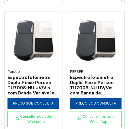
Persee
PERSEE
Espectrofotômetro
Espectrofotômetro
Duplo-Feixe Persee
Duplo-Feixe Persee
TU700S-NU UV/Vis
TU700B-NU UV/Vis
com Banda Variável e
com Banda de
Software UVWin (190 a
Passagem 2nm e
1100nm)
Software UVWin (190 a
PREÇO SOB CONSULTA
PREÇO SOB CONSULTA
1100nm)
Consulte-nos pelo
Consulte-nos pelo
WhatsApp
WhatsApp