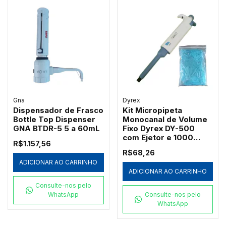
Gna
Dyrex
Dispensador de Frasco
Kit Micropipeta
Bottle Top Dispenser
Monocanal de Volume
GNA BTDR-5 5 a 60mL
Fixo Dyrex DY-500
com Ejetor e 1000
R$1.157,56
Ponteiras Azuis
R$68,26
Redplast 500µL
ADICIONAR AO CARRINHO
ADICIONAR AO CARRINHO
Consulte-nos pelo
WhatsApp
Consulte-nos pelo
WhatsApp