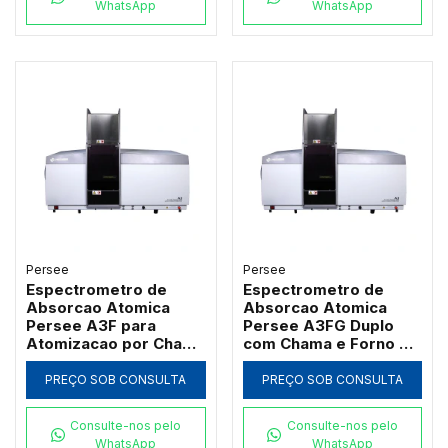
WhatsApp
WhatsApp
Persee
Persee
Espectrometro de
Espectrometro de
Absorcao Atomica
Absorcao Atomica
Persee A3F para
Persee A3FG Duplo
Atomizacao por Chama
com Chama e Forno de
com Queimador de
Grafite Transversal
Titanio
PREÇO SOB CONSULTA
PREÇO SOB CONSULTA
Consulte-nos pelo
Consulte-nos pelo
WhatsApp
WhatsApp