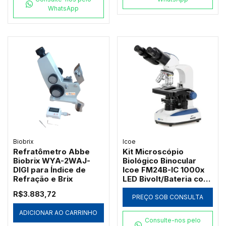
WhatsApp
Biobrix
Icoe
Refratômetro Abbe
Kit Microscópio
Biobrix WYA-2WAJ-
Biológico Binocular
DIGI para Índice de
Icoe FM24B-IC 1000x
Refração e Brix
LED Bivolt/Bateria com
Ótica Acromática
R$3.883,72
PREÇO SOB CONSULTA
ADICIONAR AO CARRINHO
Consulte-nos pelo