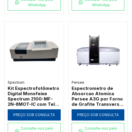
WhatsApp
WhatsApp
Spectrum
Persee
Kit Espectrofotômetro
Espectrometro de
Digital Monofeixe
Absorcao Atomica
Spectrum 2100-MF-
Persee A3G por Forno
2N-8MOT-IC com Tela
de Grafite Transversal
de 7" Banda 2nm 21
com Correcao D2 e SR
CFR e Carrossel 8
PREÇO SOB CONSULTA
PREÇO SOB CONSULTA
Posições
Consulte-nos pelo
Consulte-nos pelo