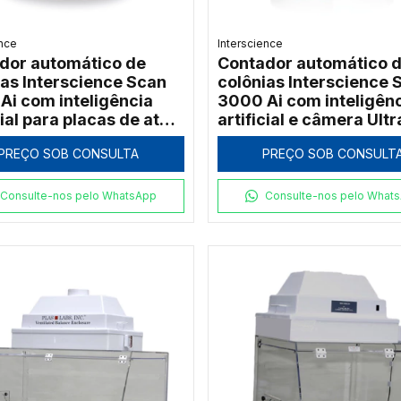
ence
Interscience
dor automático de
Contador automático 
ias Interscience Scan
colônias Interscience 
Ai com inteligência
3000 Ai com inteligên
cial para placas de até
artificial e câmera Ult
m
PREÇO SOB CONSULTA
PREÇO SOB CONSULT
Consulte-nos pelo WhatsApp
Consulte-nos pelo What