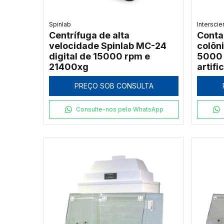
Spinlab
Intersci
Centrífuga de alta
Conta
velocidade Spinlab MC-24
colôn
digital de 15000 rpm e
5000 
21400xg
artifi
150m
PREÇO SOB CONSULTA
Consulte-nos pelo WhatsApp