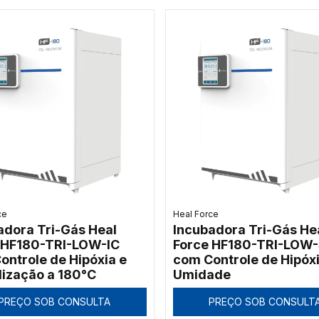
ce
Heal Force
adora Tri-Gás Heal
Incubadora Tri-Gás He
 HF180-TRI-LOW-IC
Force HF180-TRI-LOW-
ontrole de Hipóxia e
com Controle de Hipóxi
ilização a 180°C
Umidade
PREÇO SOB CONSULTA
PREÇO SOB CONSULT