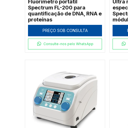
Fluorímetro portátil
Ultra
Spectrum FL-200 para
espec
quantificação de DNA, RNA e
Spect
proteínas
módul
cinét
PREÇO SOB CONSULTA
Consulte-nos pelo WhatsApp