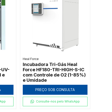
Heal Force
Incubadora Tri-Gás Heal
-UV-
Force HF180-TRI-HIGH-S-IC
l e
com Controle de O2 (1-85%)
e Umidade
A
PREÇO SOB CONSULTA
sApp
Consulte-nos pelo WhatsApp