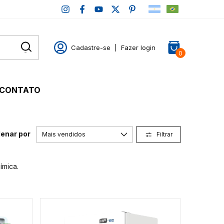
Cadastre-se
|
Fazer login
0
CONTATO
enar por
Filtrar
ímica.