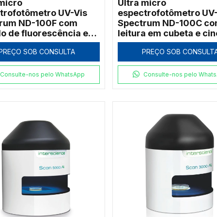
 micro
Ultra micro
trofotômetro UV-Vis
espectrofotômetro UV
rum ND-100F com
Spectrum ND-100C c
o de fluorescência e
leitura em cubeta e cin
ica
PREÇO SOB CONSULTA
PREÇO SOB CONSULT
Consulte-nos pelo WhatsApp
Consulte-nos pelo What