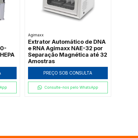
Agimaxx
Extrator Automático de DNA
00-
e RNA Agimaxx NAE-32 por
 HEPA
Separação Magnética até 32
Amostras
A
PREÇO SOB CONSULTA
sApp
Consulte-nos pelo WhatsApp