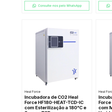
Consulte-nos pelo WhatsApp
Heal Force
Heal For
Incubadora de CO2 Heal
Incub
Force HF180-HEAT-TCD-IC
Force
com Esterilização a 180°C e
com M