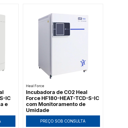
Heal Force
al
Incubadora de CO2 Heal
S-IC
Force HF180-HEAT-TCD-S-IC
a e
com Monitoramento de
Umidade
A
PREÇO SOB CONSULTA