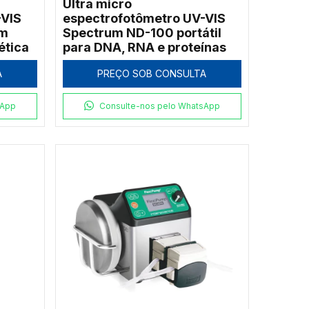
Ultra micro
-VIS
espectrofotômetro UV-VIS
om
Spectrum ND-100 portátil
ética
para DNA, RNA e proteínas
A
PREÇO SOB CONSULTA
sApp
Consulte-nos pelo WhatsApp