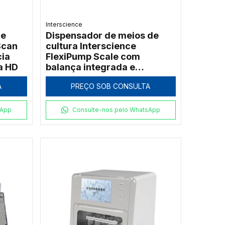
Interscience
de
Dispensador de meios de
Scan
cultura Interscience
cia
FlexiPump Scale com
ra HD
balança integrada e
rastreabilidade
A
PREÇO SOB CONSULTA
sApp
Consulte-nos pelo WhatsApp