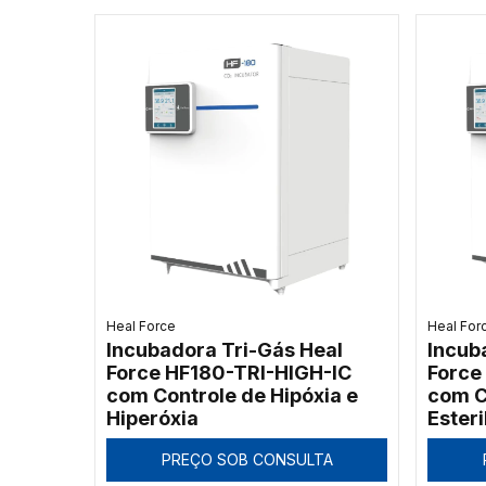
Heal Force
Heal For
Incubadora Tri-Gás Heal
Incub
Force HF180-TRI-HIGH-IC
Force
com Controle de Hipóxia e
com C
Hiperóxia
Ester
PREÇO SOB CONSULTA