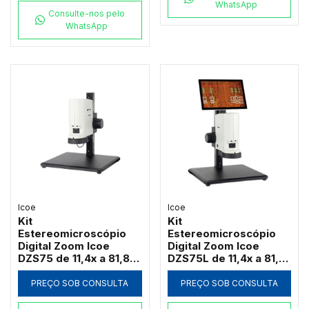
WhatsApp
Consulte-nos pelo
WhatsApp
Icoe
Icoe
Kit
Kit
Estereomicroscópio
Estereomicroscópio
Digital Zoom Icoe
Digital Zoom Icoe
DZS75 de 11,4x a 81,8x
DZS75L de 11,4x a 81,8x
Câmera 4MP Anel LED
Tela Touch 10" 4MP
HDMI Wi-Fi (Sem Tela)
Anel LED HDMI Wi-Fi
PREÇO SOB CONSULTA
PREÇO SOB CONSULTA