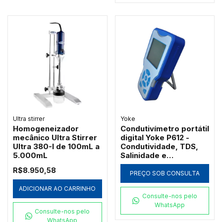
Ultra stirrer
Yoke
Homogeneizador
Condutivímetro portátil
mecânico Ultra Stirrer
digital Yoke P612 -
Ultra 380-I de 100mL a
Condutividade, TDS,
5.000mL
Salinidade e
Resistividade
R$8.950,58
PREÇO SOB CONSULTA
ADICIONAR AO CARRINHO
Consulte-nos pelo
WhatsApp
Consulte-nos pelo
WhatsApp