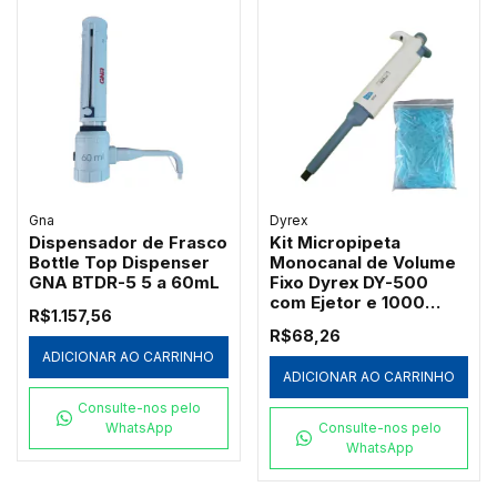
Gna
Dyrex
Dispensador de Frasco
Kit Micropipeta
Bottle Top Dispenser
Monocanal de Volume
GNA BTDR-5 5 a 60mL
Fixo Dyrex DY-500
com Ejetor e 1000
R$1.157,56
Ponteiras Azuis
R$68,26
Redplast 500µL
ADICIONAR AO CARRINHO
ADICIONAR AO CARRINHO
Consulte-nos pelo
WhatsApp
Consulte-nos pelo
WhatsApp