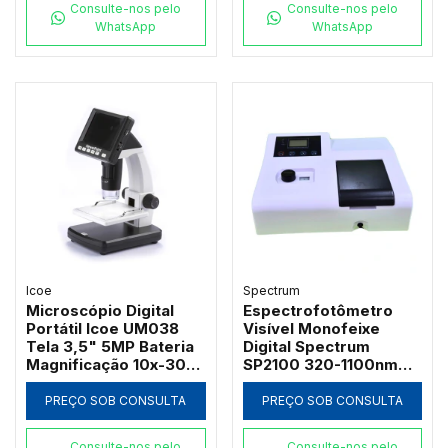
Consulte-nos pelo
Consulte-nos pelo
WhatsApp
WhatsApp
Icoe
Spectrum
Microscópio Digital
Espectrofotômetro
Portátil Icoe UM038
Visível Monofeixe
Tela 3,5" 5MP Bateria
Digital Spectrum
Magnificação 10x-300x
SP2100 320-1100nm
e Iluminação LED
com Suporte 4
Cubetas de 50mm e
PREÇO SOB CONSULTA
PREÇO SOB CONSULTA
Software PC
Consulte-nos pelo
Consulte-nos pelo