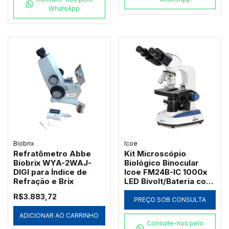
WhatsApp
Biobrix
Icoe
Refratômetro Abbe
Kit Microscópio
Biobrix WYA-2WAJ-
Biológico Binocular
DIGI para Índice de
Icoe FM24B-IC 1000x
Refração e Brix
LED Bivolt/Bateria com
Ótica Acromática
R$3.883,72
PREÇO SOB CONSULTA
ADICIONAR AO CARRINHO
Consulte-nos pelo