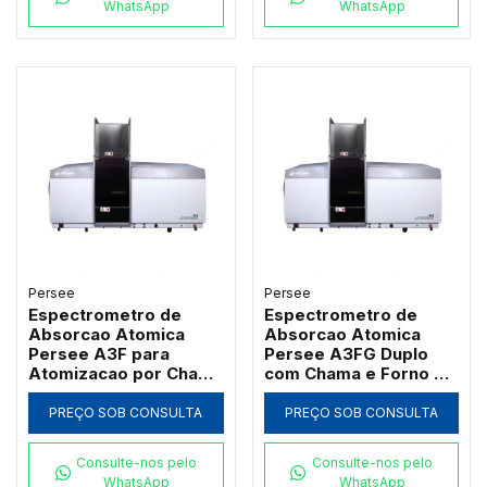
WhatsApp
WhatsApp
Persee
Persee
Espectrometro de
Espectrometro de
Absorcao Atomica
Absorcao Atomica
Persee A3F para
Persee A3FG Duplo
Atomizacao por Chama
com Chama e Forno de
com Queimador de
Grafite Transversal
Titanio
PREÇO SOB CONSULTA
PREÇO SOB CONSULTA
Consulte-nos pelo
Consulte-nos pelo
WhatsApp
WhatsApp