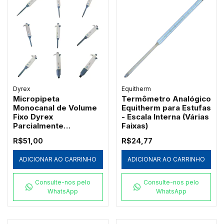
Dyrex
Equitherm
Micropipeta
Termômetro Analógico
Monocanal de Volume
Equitherm para Estufas
Fixo Dyrex
- Escala Interna (Várias
Parcialmente
Faixas)
Autoclavável
R$51,00
R$24,77
ADICIONAR AO CARRINHO
ADICIONAR AO CARRINHO
Consulte-nos pelo
Consulte-nos pelo
WhatsApp
WhatsApp