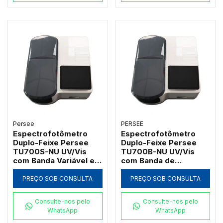
Persee
PERSEE
Espectrofotômetro
Espectrofotômetro
Duplo-Feixe Persee
Duplo-Feixe Persee
TU700S-NU UV/Vis
TU700B-NU UV/Vis
com Banda Variável e
com Banda de
Software UVWin (190 a
Passagem 2nm e
1100nm)
Software UVWin (190 a
PREÇO SOB CONSULTA
PREÇO SOB CONSULTA
1100nm)
Consulte-nos pelo
Consulte-nos pelo
WhatsApp
WhatsApp