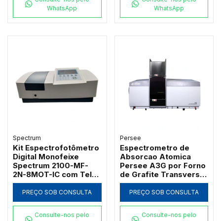
WhatsApp
WhatsApp
Spectrum
Persee
Kit Espectrofotômetro
Espectrometro de
Digital Monofeixe
Absorcao Atomica
Spectrum 2100-MF-
Persee A3G por Forno
2N-8MOT-IC com Tela
de Grafite Transversal
de 7" Banda 2nm 21
com Correcao D2 e SR
CFR e Carrossel 8
PREÇO SOB CONSULTA
PREÇO SOB CONSULTA
Posições
Consulte-nos pelo
Consulte-nos pelo