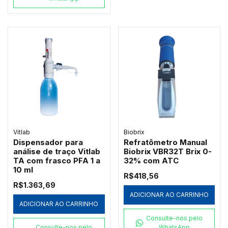
Vitlab
Biobrix
Dispensador para
Refratômetro Manual
análise de traço Vitlab
Biobrix VBR32T Brix 0-
TA com frasco PFA 1 a
32% com ATC
10 ml
R$418,56
R$1.363,69
ADICIONAR AO CARRINHO
ADICIONAR AO CARRINHO
Consulte-nos pelo
Consulte-nos pelo
WhatsApp