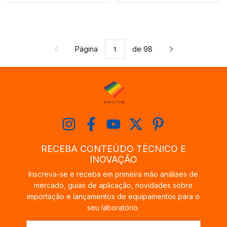
Página
de 98
RECEBA CONTEÚDO TÉCNICO E
INOVAÇÃO
Inscreva-se e receba em primeira mão análises de
mercado, guias de aplicação, novidades sobre
importação e lançamentos de equipamentos para o
seu laboratório.