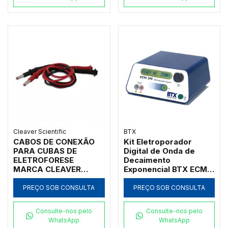
Cleaver Scientific
BTX
CABOS DE CONEXÃO
Kit Eletroporador
PARA CUBAS DE
Digital de Onda de
ELETROFORESE
Decaimento
MARCA CLEAVER
Exponencial BTX ECM
SCIENTIFIC - CÓDIGO
399
CSL-CAB
PREÇO SOB CONSULTA
PREÇO SOB CONSULTA
Consulte-nos pelo
Consulte-nos pelo
WhatsApp
WhatsApp