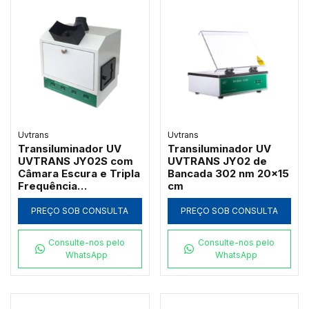
Uvtrans
Uvtrans
Transiluminador UV
Transiluminador UV
UVTRANS JY02S com
UVTRANS JY02 de
Câmara Escura e Tripla
Bancada 302 nm 20x15
Frequência
cm
254/302/365 nm
PREÇO SOB CONSULTA
PREÇO SOB CONSULTA
Consulte-nos pelo
Consulte-nos pelo
WhatsApp
WhatsApp