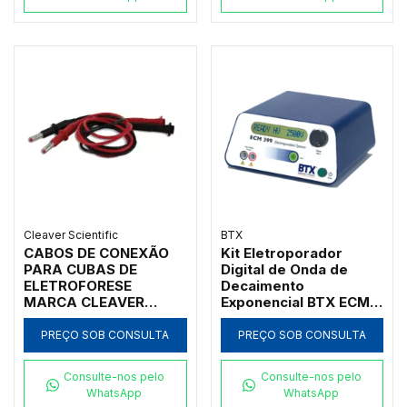
Cleaver Scientific
BTX
CABOS DE CONEXÃO
Kit Eletroporador
PARA CUBAS DE
Digital de Onda de
ELETROFORESE
Decaimento
MARCA CLEAVER
Exponencial BTX ECM
SCIENTIFIC - CÓDIGO
399
CSL-CAB
PREÇO SOB CONSULTA
PREÇO SOB CONSULTA
Consulte-nos pelo
Consulte-nos pelo
WhatsApp
WhatsApp