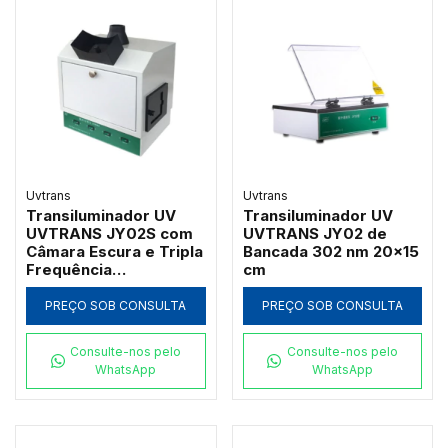
Uvtrans
Uvtrans
Transiluminador UV
Transiluminador UV
UVTRANS JY02S com
UVTRANS JY02 de
Câmara Escura e Tripla
Bancada 302 nm 20x15
Frequência
cm
254/302/365 nm
PREÇO SOB CONSULTA
PREÇO SOB CONSULTA
Consulte-nos pelo
Consulte-nos pelo
WhatsApp
WhatsApp