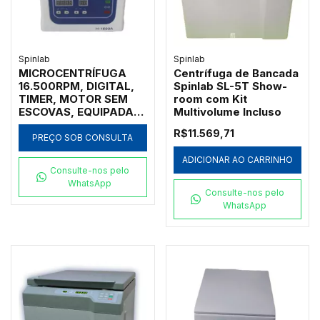
Spinlab
Spinlab
MICROCENTRÍFUGA
Centrífuga de Bancada
16.500RPM, DIGITAL,
Spinlab SL-5T Show-
TIMER, MOTOR SEM
room com Kit
ESCOVAS, EQUIPADA
Multivolume Incluso
COM 1 ROTOR ÂNGULO
R$11.569,71
FIXO COM TAMPA
PREÇO SOB CONSULTA
PARA 24 MICROTUBOS
ADICIONAR AO CARRINHO
DE 1,5/2,2 ML - MOD
Consulte-nos pelo
H1600A
WhatsApp
Consulte-nos pelo
WhatsApp