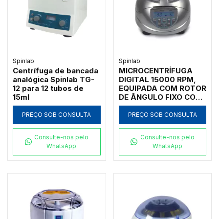
POÇOS - MODELO:
L530
Spinlab
Spinlab
Centrífuga de bancada
MICROCENTRÍFUGA
analógica Spinlab TG-
DIGITAL 15000 RPM,
12 para 12 tubos de
EQUIPADA COM ROTOR
15ml
DE ÂNGULO FIXO COM
TAMPA PARA 12 X 1,5
ML/2,0 ML,
PREÇO SOB CONSULTA
PREÇO SOB CONSULTA
PROGRAMÁVEL,
TIMER, PAINEL
Consulte-nos pelo
Consulte-nos pelo
"TOUCH SCREEN" -
WhatsApp
WhatsApp
MODELO: SL-15