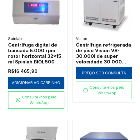
POÇOS - MODELO H21
Spinlab
Vision
Centrífuga digital de
Centrífuga refrigerada
bancada 5.000 rpm
de piso Vision VS-
rotor horizontal 32x15
30.000I de super
ml Spinlab BIOL500
velocidade 30.000
RPM
R$16.465,90
PREÇO SOB CONSULTA
ADICIONAR AO CARRINHO
Consulte-nos pelo
WhatsApp
Consulte-nos pelo
WhatsApp