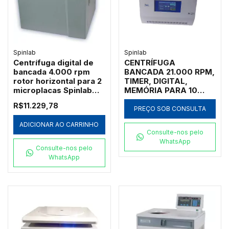
Spinlab
Spinlab
Centrífuga digital de
CENTRÍFUGA
bancada 4.000 rpm
BANCADA 21.000 RPM,
rotor horizontal para 2
TIMER, DIGITAL,
microplacas Spinlab
MEMÓRIA PARA 10
SL-5M
PROGRAMAS,
R$11.229,78
OPCIONALMENTE
PREÇO SOB CONSULTA
PODERÁ VIR EQUIPADA
ADICIONAR AO CARRINHO
COM ROTORES
Consulte-nos pelo
HORIZONTAIS OU
WhatsApp
ÂNGULO FIXO COM
Consulte-nos pelo
CAPACIDADE PARA 12
WhatsApp
X 1,5ML/2,2ML, 48 X
1,5ML/2,2ML, 12 X 5ML/
20 X 5ML/ 12 X 10ML/
24 X 10ML/ 8 X 15ML/ 8
X 50ML/ 6 X 100ML, 6
X 50ML, 4 X 250ML, 4
X 500ML, 4 X 750ML,
8 MICROPLACAS 96