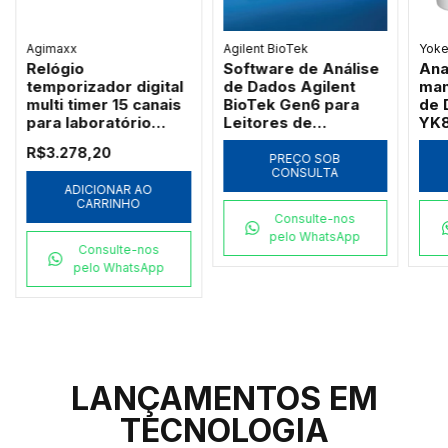
Agimaxx
Agilent BioTek
Yok
Relógio
Software de Análise
Ana
temporizador digital
de Dados Agilent
man
multi timer 15 canais
BioTek Gen6 para
de 
para laboratório
Leitores de
YK
Agimaxx DSZ-II
Microplacas
R$3.278,20
PREÇO SOB
CONSULTA
ADICIONAR AO
CARRINHO
Consulte-nos
pelo WhatsApp
Consulte-nos
pelo WhatsApp
LANÇAMENTOS EM
TECNOLOGIA