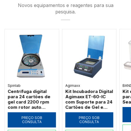
Novos equipamentos e reagentes para sua
pesquisa.
Spinlab
Agimaxx
BAN
Centrífuga digital
Kit Incubadora Digital
Kit
para 24 cartões de
Agimaxx ET-60-IC
par
gel card 2200 rpm
com Suporte para 24
Sea
com rotor auto
Cartões de Gel e
balanceável Spinlab
Microplacas
BMC-1000-24
PREÇO SOB
PREÇO SOB
CONSULTA
CONSULTA